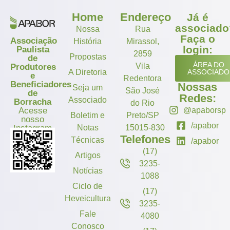
Home
Endereço
Já é
associado
Nossa
Rua
Faça o
Associação
História
Mirassol,
login:
Paulista
2859
Propostas
de
ÁREA DO
Vila
Produtores
A Diretoria
ASSOCIADO
e
Redentora
Beneficiadores
Nossas
Seja um
São José
de
Redes:
Associado
Borracha
do Rio
Acesse
@apaborsp
Boletim e
Preto/SP
nosso
/apabor
Instagram
Notas
15015-830
Telefones
Técnicas
/apabor
(17)
Artigos
3235-
Notícias
1088
Ciclo de
(17)
Heveicultura
3235-
Fale
4080
Conosco