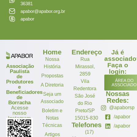
36381
apabor@apabor.org.br
apabor
Home
Endereço
Já é
associado
Nossa
Rua
Faça o
Associação
História
Mirassol,
login:
Paulista
2859
Propostas
de
ÁREA DO
Vila
Produtores
A Diretoria
ASSOCIADO
e
Redentora
Beneficiadores
Nossas
Seja um
São José
de
Redes:
Associado
Borracha
do Rio
Acesse
@apaborsp
Boletim e
Preto/SP
nosso
/apabor
Instagram
Notas
15015-830
Telefones
Técnicas
/apabor
(17)
Artigos