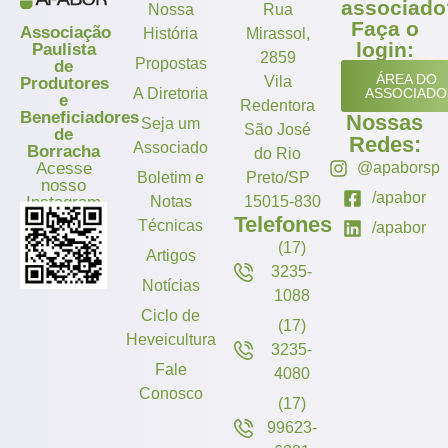
associado
Nossa
Rua
Faça o
Associação
História
Mirassol,
login:
Paulista
2859
Propostas
de
ÁREA DO
Vila
Produtores
A Diretoria
ASSOCIADO
e
Redentora
Beneficiadores
Nossas
Seja um
São José
de
Redes:
Associado
Borracha
do Rio
Acesse
@apaborsp
Boletim e
Preto/SP
nosso
/apabor
Instagram
Notas
15015-830
Telefones
Técnicas
/apabor
(17)
Artigos
3235-
Notícias
1088
Ciclo de
(17)
Heveicultura
3235-
Fale
4080
Conosco
(17)
99623-