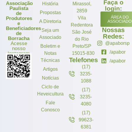
Faça o
Associação
História
Mirassol,
login:
Paulista
2859
Propostas
de
ÁREA DO
Vila
Produtores
A Diretoria
ASSOCIADO
e
Redentora
Beneficiadores
Nossas
Seja um
São José
de
Redes:
Associado
Borracha
do Rio
Acesse
@apaborsp
Boletim e
Preto/SP
nosso
/apabor
Instagram
Notas
15015-830
Telefones
Técnicas
/apabor
(17)
Artigos
3235-
Notícias
1088
Ciclo de
(17)
Heveicultura
3235-
Fale
4080
Conosco
(17)
99623-
6381