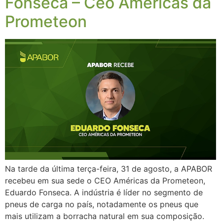
Fonseca – Ceo Américas da
Prometeon
Na tarde da última terça-feira, 31 de agosto, a APABOR
recebeu em sua sede o CEO Américas da Prometeon,
Eduardo Fonseca. A indústria é líder no segmento de
pneus de carga no país, notadamente os pneus que
mais utilizam a borracha natural em sua composição.