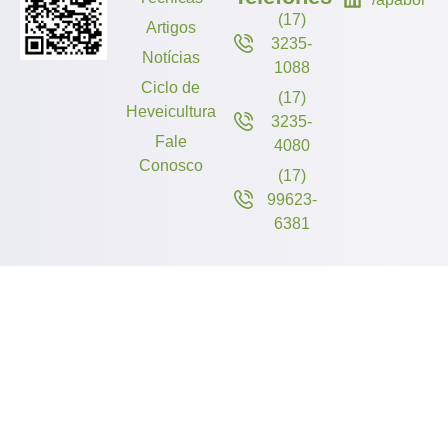
(17)
Artigos
3235-
Notícias
1088
Ciclo de
(17)
Heveicultura
3235-
Fale
4080
Conosco
(17)
99623-
6381