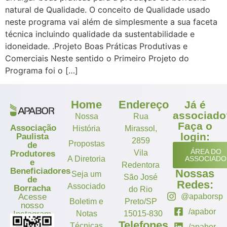
natural de Qualidade. O conceito de Qualidade usado
neste programa vai além de simplesmente a sua faceta
técnica incluindo qualidade da sustentabilidade e
idoneidade. .Projeto Boas Práticas Produtivas e
Comerciais Neste sentido o Primeiro Projeto do
Programa foi o […]
Home
Endereço
Já é
associado
Nossa
Rua
Faça o
Associação
História
Mirassol,
login:
Paulista
2859
Propostas
de
ÁREA DO
Vila
Produtores
A Diretoria
ASSOCIADO
e
Redentora
Beneficiadores
Nossas
Seja um
São José
de
Redes:
Associado
Borracha
do Rio
Acesse
@apaborsp
Boletim e
Preto/SP
nosso
/apabor
Instagram
Notas
15015-830
Telefones
Técnicas
/apabor