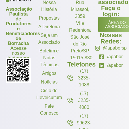
associado
Nossa
Rua
Faça o
Associação
História
Mirassol,
login:
Paulista
2859
Propostas
de
ÁREA DO
Vila
Produtores
A Diretoria
ASSOCIADO
e
Redentora
Beneficiadores
Nossas
Seja um
São José
de
Redes:
Associado
Borracha
do Rio
Acesse
@apaborsp
Boletim e
Preto/SP
nosso
/apabor
Instagram
Notas
15015-830
Telefones
Técnicas
/apabor
(17)
Artigos
3235-
Notícias
1088
Ciclo de
(17)
Heveicultura
3235-
Fale
4080
Conosco
(17)
99623-