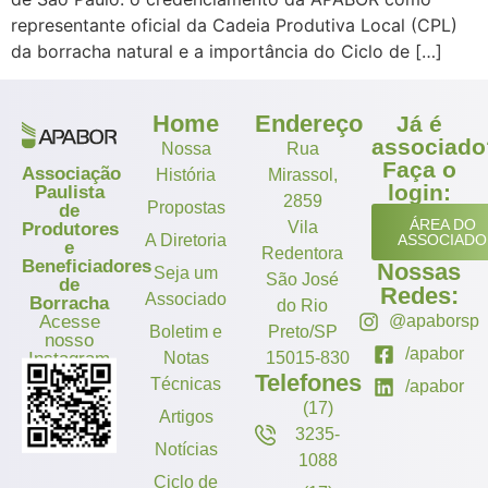
representante oficial da Cadeia Produtiva Local (CPL)
da borracha natural e a importância do Ciclo de […]
Home
Endereço
Já é
associado
Nossa
Rua
Faça o
Associação
História
Mirassol,
login:
Paulista
2859
Propostas
de
ÁREA DO
Vila
Produtores
A Diretoria
ASSOCIADO
e
Redentora
Beneficiadores
Nossas
Seja um
São José
de
Redes:
Associado
Borracha
do Rio
Acesse
@apaborsp
Boletim e
Preto/SP
nosso
/apabor
Instagram
Notas
15015-830
Telefones
Técnicas
/apabor
(17)
Artigos
3235-
Notícias
1088
Ciclo de