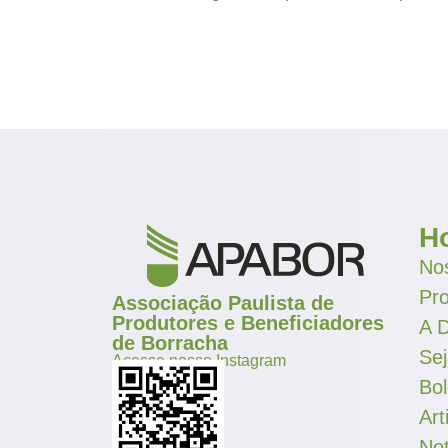
H
Nos
Pr
Associação Paulista de
Produtores e Beneficiadores
A D
de Borracha
Se
Acesse nosso Instagram
Bol
Art
Not