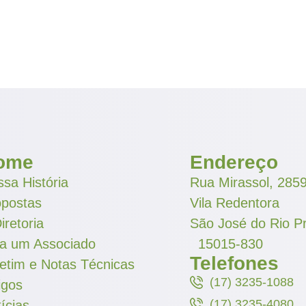
ome
Endereço
sa História
Rua Mirassol, 285
opostas
Vila Redentora
iretoria
São José do Rio P
ja um Associado
15015-830
Telefones
etim e Notas Técnicas
(17) 3235-1088
igos
(17) 3235-4080
ícias