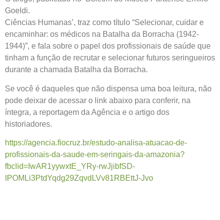
Goeldi.
Ciências Humanas’, traz como título “Selecionar, cuidar e
encaminhar: os médicos na Batalha da Borracha (1942-
1944)”, e fala sobre o papel dos profissionais de saúde que
tinham a função de recrutar e selecionar futuros seringueiros
durante a chamada Batalha da Borracha.
Se você é daqueles que não dispensa uma boa leitura, não
pode deixar de acessar o link abaixo para conferir, na
íntegra, a reportagem da Agência e o artigo dos
historiadores.
https://agencia.fiocruz.br/estudo-analisa-atuacao-de-
profissionais-da-saude-em-seringais-da-amazonia?
fbclid=IwAR1yywxtE_YRy-rwJjibfSD-
IPOMLi3PtdYqdg29ZqvdLVv81RBEttJ-Jvo