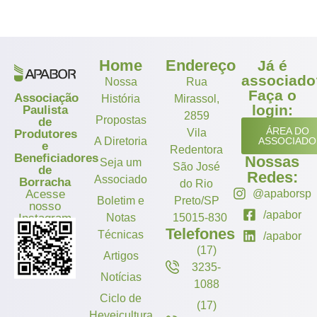
Home
Endereço
Já é
associado
Nossa
Rua
Faça o
Associação
História
Mirassol,
login:
Paulista
2859
Propostas
de
ÁREA DO
Vila
Produtores
A Diretoria
ASSOCIADO
e
Redentora
Beneficiadores
Nossas
Seja um
São José
de
Redes:
Associado
Borracha
do Rio
Acesse
@apaborsp
Boletim e
Preto/SP
nosso
/apabor
Instagram
Notas
15015-830
Telefones
Técnicas
/apabor
(17)
Artigos
3235-
Notícias
1088
Ciclo de
(17)
Heveicultura