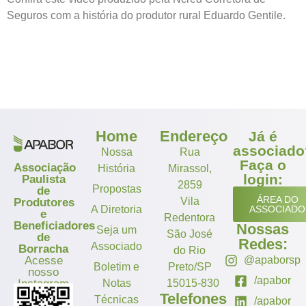
Seguros com a história do produtor rural Eduardo Gentile.
Home
Endereço
Já é
associado
Nossa
Rua
Faça o
Associação
História
Mirassol,
login:
Paulista
2859
Propostas
de
ÁREA DO
Vila
Produtores
A Diretoria
ASSOCIADO
e
Redentora
Beneficiadores
Nossas
Seja um
São José
de
Redes:
Associado
Borracha
do Rio
Acesse
@apaborsp
Boletim e
Preto/SP
nosso
/apabor
Instagram
Notas
15015-830
Telefones
Técnicas
/apabor