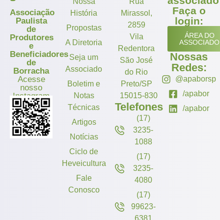
associado
Nossa
Rua
Faça o
Associação
História
Mirassol,
login:
Paulista
2859
Propostas
de
ÁREA DO
Vila
Produtores
A Diretoria
ASSOCIADO
e
Redentora
Beneficiadores
Nossas
Seja um
São José
de
Redes:
Associado
Borracha
do Rio
Acesse
@apaborsp
Boletim e
Preto/SP
nosso
/apabor
Instagram
Notas
15015-830
Telefones
Técnicas
/apabor
(17)
Artigos
3235-
Notícias
1088
Ciclo de
(17)
Heveicultura
3235-
Fale
4080
Conosco
(17)
99623-
6381