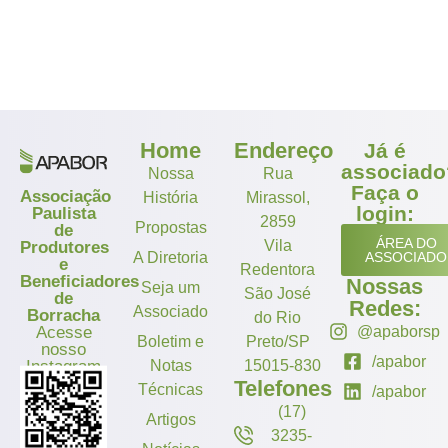
Home
Endereço
Já é
associado
Nossa
Rua
Faça o
Associação
História
Mirassol,
login:
Paulista
2859
Propostas
de
ÁREA DO
Vila
Produtores
A Diretoria
ASSOCIADO
e
Redentora
Beneficiadores
Nossas
Seja um
São José
de
Redes:
Associado
Borracha
do Rio
Acesse
@apaborsp
Boletim e
Preto/SP
nosso
/apabor
Instagram
Notas
15015-830
Telefones
Técnicas
/apabor
(17)
Artigos
3235-