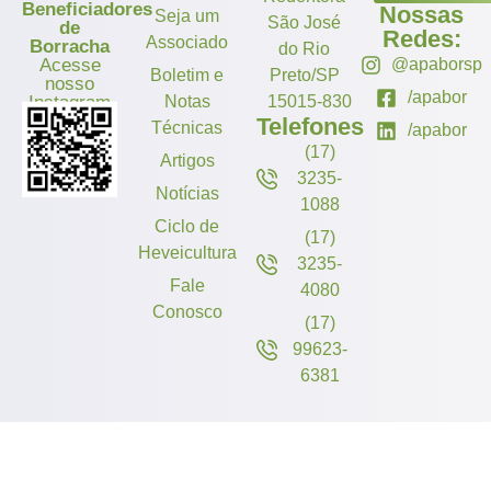
Beneficiadores
Nossas
Seja um
São José
de
Redes:
Associado
Borracha
do Rio
Acesse
@apaborsp
Boletim e
Preto/SP
nosso
/apabor
Instagram
Notas
15015-830
Telefones
Técnicas
/apabor
(17)
Artigos
3235-
Notícias
1088
Ciclo de
(17)
Heveicultura
3235-
Fale
4080
Conosco
(17)
99623-
6381