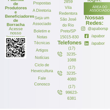
2859
Propostas
de
ÁREA DO
Vila
Produtores
A Diretoria
ASSOCIADO
e
Redentora
Beneficiadores
Nossas
Seja um
São José
de
Redes:
Associado
Borracha
do Rio
Acesse
@apaborsp
Boletim e
Preto/SP
nosso
/apabor
Instagram
Notas
15015-830
Telefones
Técnicas
/apabor
(17)
Artigos
3235-
Notícias
1088
Ciclo de
(17)
Heveicultura
3235-
Fale
4080
Conosco
(17)
99623-
6381