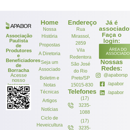
Home
Endereço
Já é
associado
Nossa
Rua
Faça o
Associação
História
Mirassol,
login:
Paulista
2859
Propostas
de
ÁREA DO
Vila
Produtores
A Diretoria
ASSOCIADO
e
Redentora
Beneficiadores
Nossas
Seja um
São José
de
Redes:
Associado
Borracha
do Rio
Acesse
@apaborsp
Boletim e
Preto/SP
nosso
/apabor
Instagram
Notas
15015-830
Telefones
Técnicas
/apabor
(17)
Artigos
3235-
Notícias
1088
Ciclo de
(17)
Heveicultura
3235-