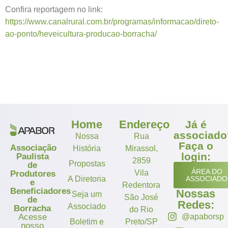
Confira reportagem no link:
https://www.canalrural.com.br/programas/informacao/direto-
ao-ponto/heveicultura-producao-borracha/
Home
Endereço
Já é
associado
Nossa
Rua
Faça o
Associação
História
Mirassol,
login:
Paulista
2859
Propostas
de
ÁREA DO
Vila
Produtores
A Diretoria
ASSOCIADO
e
Redentora
Beneficiadores
Nossas
Seja um
São José
de
Redes:
Associado
Borracha
do Rio
Acesse
@apaborsp
Boletim e
Preto/SP
nosso