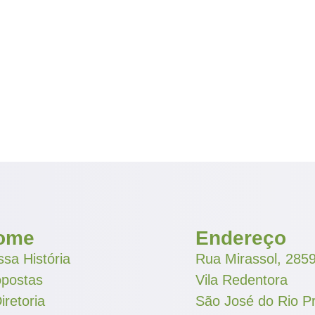
ome
Endereço
sa História
Rua Mirassol, 285
opostas
Vila Redentora
iretoria
São José do Rio P