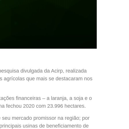
pesquisa divulgada da Acirp, realizada
s agrícolas que mais se destacaram nos
ões financeiras – a laranja, a soja e o
acha fechou 2020 com 23.996 hectares.
e seu mercado promissor na região; por
principais usinas de beneficiamento de