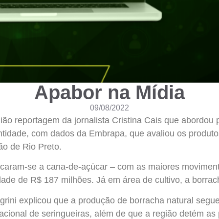
Apabor na Mídia
09/08/2022
gião reportagem da jornalista Cristina Cais que abordou 
tidade, com dados da Embrapa, que avaliou os produto
ão de Rio Preto.
acaram-se a cana-de-açúcar – com as maiores movimentaç
ividade de R$ 187 milhões. Já em área de cultivo, a borr
rini explicou que a produção de borracha natural segu
cional de seringueiras, além de que a região detém as 