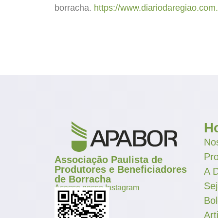
borracha.
https://www.diariodaregiao.com
H
Nos
Pr
Associação Paulista de
Produtores e Beneficiadores
A D
de Borracha
Se
Acesse nosso Instagram
Bol
Art