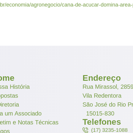
.br/economia/agronegocio/cana-de-acucar-domina-area-p
ome
Endereço
sa História
Rua Mirassol, 285
opostas
Vila Redentora
iretoria
São José do Rio P
ja um Associado
15015-830
Telefones
etim e Notas Técnicas
(17) 3235-1088
igos