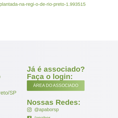
lantada-na-regi-o-de-rio-preto-1.993515
Já é associado?
Faça o login:
9
ÁREA DO ASSOCIADO
reto/SP
Nossas Redes:
@apaborsp