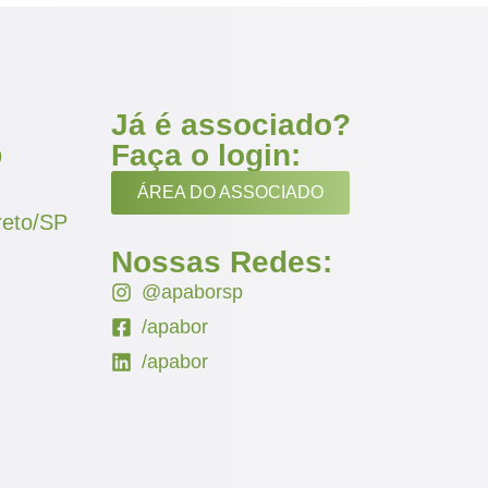
Já é associado?
Faça o login:
9
ÁREA DO ASSOCIADO
reto/SP
Nossas Redes:
@apaborsp
/apabor
/apabor