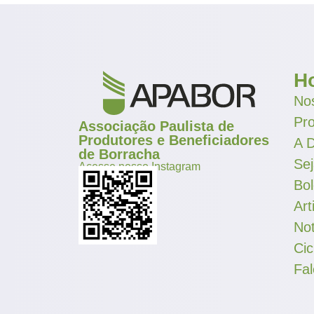
H
Nos
Pr
Associação Paulista de
Produtores e Beneficiadores
A D
de Borracha
Se
Acesse nosso Instagram
Bol
Art
Not
Cic
Fa