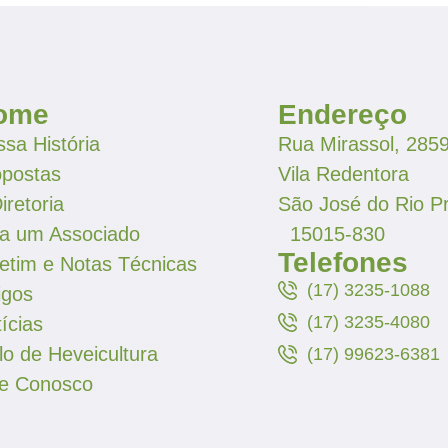
ome
Endereço
sa História
Rua Mirassol, 285
opostas
Vila Redentora
iretoria
São José do Rio P
ja um Associado
15015-830
Telefones
etim e Notas Técnicas
(17) 3235-1088
igos
(17) 3235-4080
ícias
lo de Heveicultura
(17) 99623-6381
le Conosco