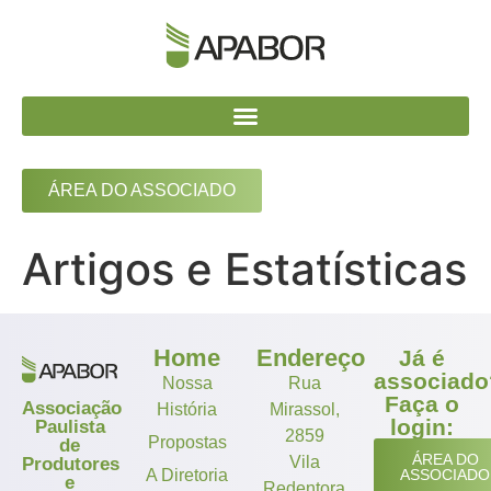
ÁREA DO ASSOCIADO
Artigos e Estatísticas
Home
Endereço
Já é
associado
Nossa
Rua
Faça o
Associação
História
Mirassol,
login:
Paulista
2859
Propostas
de
ÁREA DO
Vila
Produtores
A Diretoria
ASSOCIADO
e
Redentora