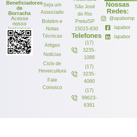
Beneficiadores
Nossas
Seja um
São José
de
Redes:
Associado
Borracha
do Rio
Acesse
@apaborsp
Boletim e
Preto/SP
nosso
/apabor
Instagram
Notas
15015-830
Telefones
Técnicas
/apabor
(17)
Artigos
3235-
Notícias
1088
Ciclo de
(17)
Heveicultura
3235-
Fale
4080
Conosco
(17)
99623-
6381