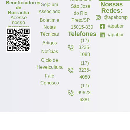
Beneficiadores
Nossas
Seja um
São José
de
Redes:
Associado
Borracha
do Rio
Acesse
@apaborsp
Boletim e
Preto/SP
nosso
/apabor
Instagram
Notas
15015-830
Telefones
Técnicas
/apabor
(17)
Artigos
3235-
Notícias
1088
Ciclo de
(17)
Heveicultura
3235-
Fale
4080
Conosco
(17)
99623-
6381