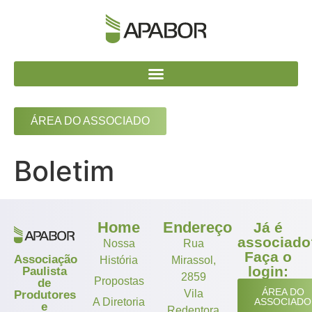
ÁREA DO ASSOCIADO
Boletim
Home
Endereço
Já é
associado
Nossa
Rua
Faça o
Associação
História
Mirassol,
login:
Paulista
2859
Propostas
de
ÁREA DO
Vila
Produtores
A Diretoria
ASSOCIADO
e
Redentora