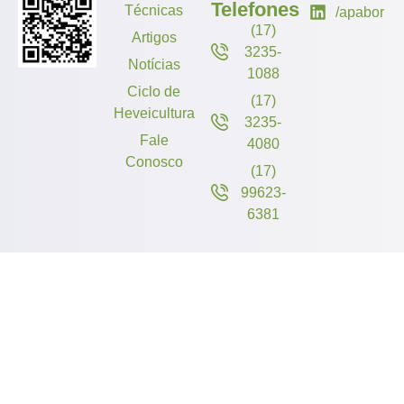
Telefones
Técnicas
/apabor
(17)
Artigos
3235-
Notícias
1088
Ciclo de
(17)
Heveicultura
3235-
Fale
4080
Conosco
(17)
99623-
6381