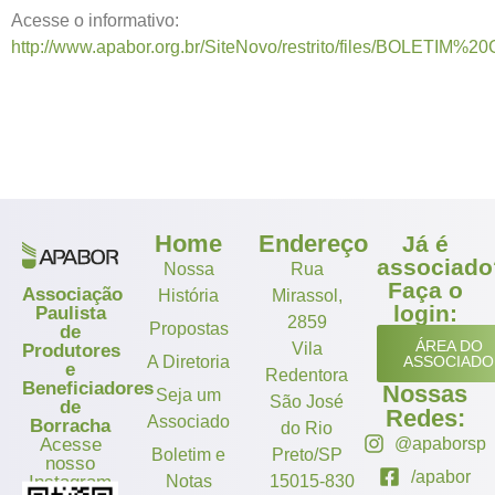
Acesse o informativo:
http://www.apabor.org.br/SiteNovo/restrito/files/BOLETI
Home
Endereço
Já é
associado
Nossa
Rua
Faça o
Associação
História
Mirassol,
login:
Paulista
2859
Propostas
de
ÁREA DO
Vila
Produtores
A Diretoria
ASSOCIADO
e
Redentora
Beneficiadores
Nossas
Seja um
São José
de
Redes:
Associado
Borracha
do Rio
Acesse
@apaborsp
Boletim e
Preto/SP
nosso
/apabor
Instagram
Notas
15015-830