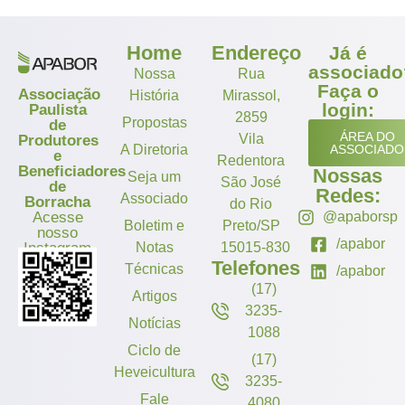
Home
Endereço
Já é
associado
Nossa
Rua
Faça o
Associação
História
Mirassol,
login:
Paulista
2859
Propostas
de
ÁREA DO
Vila
Produtores
A Diretoria
ASSOCIADO
e
Redentora
Beneficiadores
Nossas
Seja um
São José
de
Redes:
Associado
Borracha
do Rio
Acesse
@apaborsp
Boletim e
Preto/SP
nosso
/apabor
Instagram
Notas
15015-830
Telefones
Técnicas
/apabor
(17)
Artigos
3235-
Notícias
1088
Ciclo de
(17)
Heveicultura
3235-
Fale
4080