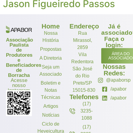
Jason Figueiredo Passos
Home
Endereço
Já é
associado
Nossa
Rua
Faça o
Associação
História
Mirassol,
login:
Paulista
2859
Propostas
de
ÁREA DO
Vila
Produtores
A Diretoria
ASSOCIADO
e
Redentora
Beneficiadores
Nossas
Seja um
São José
de
Redes:
Associado
Borracha
do Rio
Acesse
@apaborsp
Boletim e
Preto/SP
nosso
/apabor
Instagram
Notas
15015-830
Telefones
Técnicas
/apabor
(17)
Artigos
3235-
Notícias
1088
Ciclo de
(17)
Heveicultura