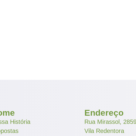
ome
Endereço
sa História
Rua Mirassol, 285
opostas
Vila Redentora