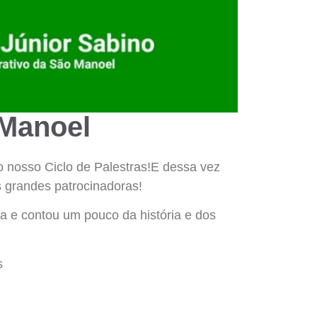
 Manoel
 nosso Ciclo de Palestras!E dessa vez
s grandes patrocinadoras!
a e contou um pouco da história e dos
s