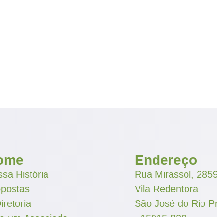
ome
Endereço
sa História
Rua Mirassol, 285
opostas
Vila Redentora
iretoria
São José do Rio P