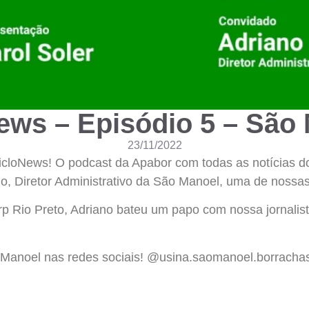
ews – Episódio 5 – São
23/11/2022
icloNews! O podcast da Apabor com todas as notícias do
no, Diretor Administrativo da São Manoel, uma de nossa
rp Rio Preto, Adriano bateu um papo com nossa jornalist
 Manoel nas redes sociais! @usina.saomanoel.borracha