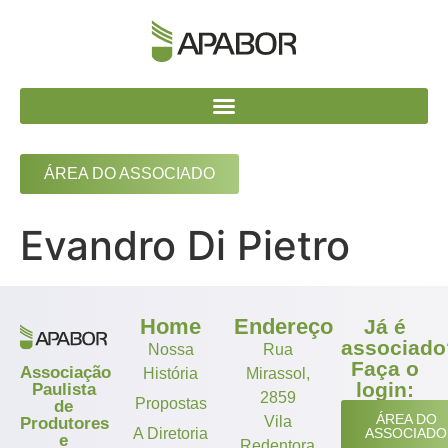
ÁREA DO ASSOCIADO
Evandro Di Pietro
Home
Endereço
Já é
associado
Nossa
Rua
Faça o
Associação
História
Mirassol,
login:
Paulista
2859
Propostas
de
ÁREA DO
Vila
Produtores
A Diretoria
ASSOCIADO
e
Redentora