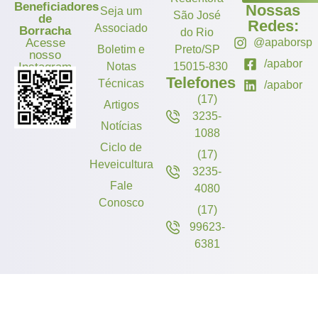
Beneficiadores
Nossas
Seja um
São José
de
Redes:
Associado
Borracha
do Rio
Acesse
@apaborsp
Boletim e
Preto/SP
nosso
/apabor
Instagram
Notas
15015-830
Telefones
Técnicas
/apabor
(17)
Artigos
3235-
Notícias
1088
Ciclo de
(17)
Heveicultura
3235-
Fale
4080
Conosco
(17)
99623-
6381