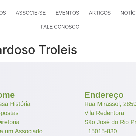
OS
ASSOCIE-SE
EVENTOS
ARTIGOS
NOTÍC
FALE CONOSCO
rdoso Troleis
ome
Endereço
sa História
Rua Mirassol, 285
opostas
Vila Redentora
iretoria
São José do Rio P
ja um Associado
15015-830