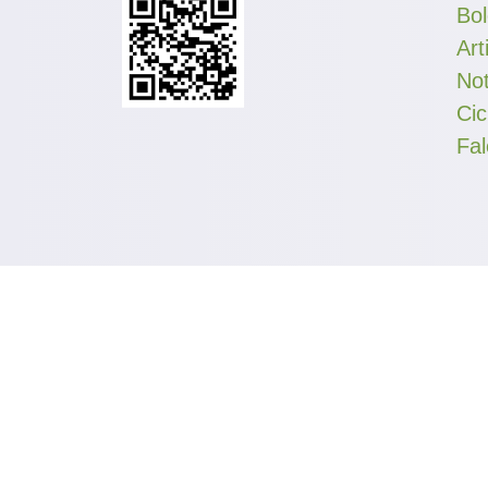
Bol
Art
Not
Cic
Fa