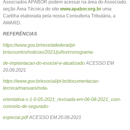
Associados APABOR podem acessar na àrea do Associado,
seção Área Técnica do site
www.apabor.org.br
uma
Cartilha elaborada pela nossa Consultoria Tributária, a
AWARD.
REFERÊNCIAS
https://www.gov.br/receitafederal/pt-
br/assuntos/noticias/2021/julho/cronograma-
de-implantacao-do-esocial-e-atualizado
ACESSO EM
20.09.2021
https://www.gov.br/esocial/pt-br/documentacao-
tecnica/manuais/nota-
orientativa-s-1-0-05-2021_revisada-em-06-08-2021_com-
conceito-de-segurado-
especial.pdf
ACESSO EM 20.09.2021