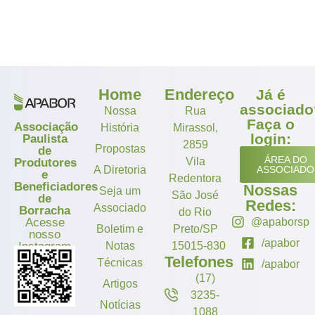
Home
Endereço
Já é
associado
Nossa
Rua
Faça o
Associação
História
Mirassol,
login:
Paulista
2859
Propostas
de
ÁREA DO
Vila
Produtores
A Diretoria
ASSOCIADO
e
Redentora
Beneficiadores
Nossas
Seja um
São José
de
Redes:
Associado
Borracha
do Rio
Acesse
@apaborsp
Boletim e
Preto/SP
nosso
/apabor
Instagram
Notas
15015-830
Telefones
Técnicas
/apabor
(17)
Artigos
3235-
Notícias
1088