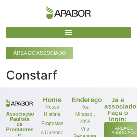
ÁREA DO ASSOCIADO
Constarf
Home
Endereço
Já é
associado
Nossa
Rua
Faça o
Associação
História
Mirassol,
login:
Paulista
2859
Propostas
de
ÁREA DO
Vila
Produtores
A Diretoria
ASSOCIADO
e
Redentora