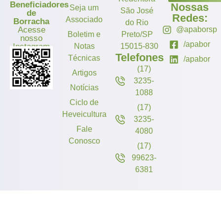
Beneficiadores
Nossas
Seja um
São José
de
Redes:
Associado
Borracha
do Rio
Acesse
@apaborsp
Boletim e
Preto/SP
nosso
/apabor
Instagram
Notas
15015-830
Telefones
Técnicas
/apabor
(17)
Artigos
3235-
Notícias
1088
Ciclo de
(17)
Heveicultura
3235-
Fale
4080
Conosco
(17)
99623-
6381