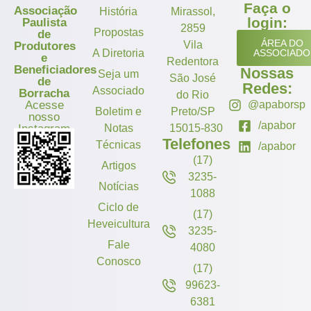
Faça o
Associação
História
Mirassol,
login:
Paulista
2859
Propostas
de
ÁREA DO
Vila
Produtores
A Diretoria
ASSOCIADO
e
Redentora
Beneficiadores
Nossas
Seja um
São José
de
Redes:
Associado
Borracha
do Rio
Acesse
@apaborsp
Boletim e
Preto/SP
nosso
/apabor
Instagram
Notas
15015-830
Telefones
Técnicas
/apabor
(17)
Artigos
3235-
Notícias
1088
Ciclo de
(17)
Heveicultura
3235-
Fale
4080
Conosco
(17)
99623-
6381