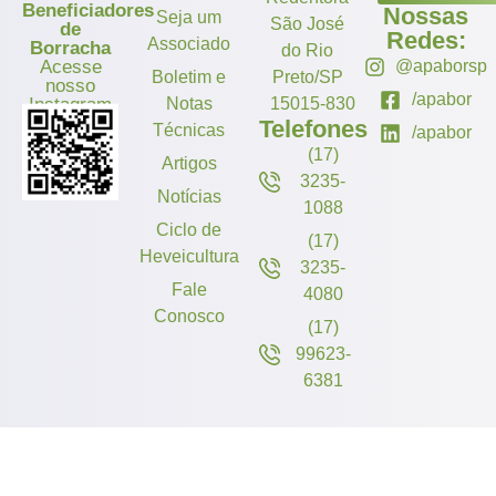
Beneficiadores
Nossas
Seja um
São José
de
Redes:
Associado
Borracha
do Rio
Acesse
@apaborsp
Boletim e
Preto/SP
nosso
/apabor
Instagram
Notas
15015-830
Telefones
Técnicas
/apabor
(17)
Artigos
3235-
Notícias
1088
Ciclo de
(17)
Heveicultura
3235-
Fale
4080
Conosco
(17)
99623-
6381