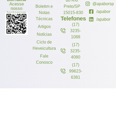
do Rio
Acesse
@apaborsp
Boletim e
Preto/SP
nosso
/apabor
Instagram
Notas
15015-830
Telefones
Técnicas
/apabor
(17)
Artigos
3235-
Notícias
1088
Ciclo de
(17)
Heveicultura
3235-
Fale
4080
Conosco
(17)
99623-
6381