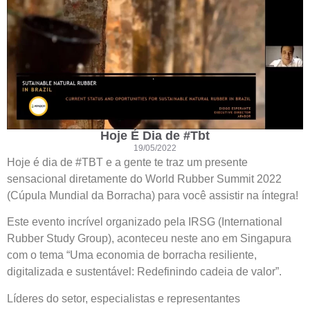
Hoje É Dia de #Tbt
19/05/2022
Hoje é dia de #TBT e a gente te traz um presente
sensacional diretamente do World Rubber Summit 2022
(Cúpula Mundial da Borracha) para você assistir na íntegra!
Este evento incrível organizado pela IRSG (International
Rubber Study Group), aconteceu neste ano em Singapura
com o tema “Uma economia de borracha resiliente,
digitalizada e sustentável: Redefinindo cadeia de valor”.
Líderes do setor, especialistas e representantes