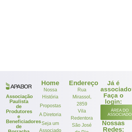
Home
Endereço
Já é
associado
Nossa
Rua
Faça o
Associação
História
Mirassol,
login:
Paulista
2859
Propostas
de
ÁREA DO
Vila
Produtores
A Diretoria
ASSOCIADO
e
Redentora
Beneficiadores
Nossas
Seja um
São José
de
Redes:
Associado
Borracha