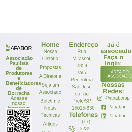
Home
Endereço
Já é
associado
Nossa
Rua
Faça o
Associação
História
Mirassol,
login:
Paulista
2859
Propostas
de
ÁREA DO
Vila
Produtores
A Diretoria
ASSOCIADO
e
Redentora
Beneficiadores
Nossas
Seja um
São José
de
Redes:
Associado
Borracha
do Rio
Acesse
@apaborsp
Boletim e
Preto/SP
nosso
/apabor
Instagram
Notas
15015-830
Telefones
Técnicas
/apabor
(17)
Artigos
3235-