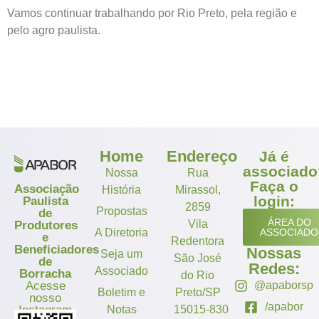
Vamos continuar trabalhando por Rio Preto, pela região e
pelo agro paulista.
Home
Endereço
Já é
associado
Nossa
Rua
Faça o
Associação
História
Mirassol,
login:
Paulista
2859
Propostas
de
ÁREA DO
Vila
Produtores
A Diretoria
ASSOCIADO
e
Redentora
Beneficiadores
Nossas
Seja um
São José
de
Redes:
Associado
Borracha
do Rio
Acesse
@apaborsp
Boletim e
Preto/SP
nosso
/apabor
Instagram
Notas
15015-830