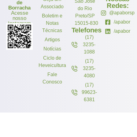
São José
de
Redes:
Associado
Borracha
do Rio
Acesse
@apaborsp
Boletim e
Preto/SP
nosso
/apabor
Instagram
Notas
15015-830
Telefones
Técnicas
/apabor
(17)
Artigos
3235-
Notícias
1088
Ciclo de
(17)
Heveicultura
3235-
Fale
4080
Conosco
(17)
99623-
6381