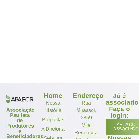
Home
Endereço
Já é
associado
Nossa
Rua
Faça o
Associação
História
Mirassol,
login:
Paulista
2859
Propostas
de
ÁREA DO
Vila
Produtores
A Diretoria
ASSOCIADO
e
Redentora
Beneficiadores
Nossas
Seja um