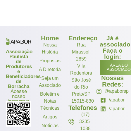
Home
Endereço
Já é
associado
Nossa
Rua
Faça o
Associação
História
Mirassol,
login:
Paulista
2859
Propostas
de
ÁREA DO
Vila
Produtores
A Diretoria
ASSOCIADO
e
Redentora
Beneficiadores
Nossas
Seja um
São José
de
Redes:
Associado
Borracha
do Rio
Acesse
@apaborsp
Boletim e
Preto/SP
nosso
/apabor
Instagram
Notas
15015-830
Telefones
Técnicas
/apabor
(17)
Artigos
3235-
Notícias
1088