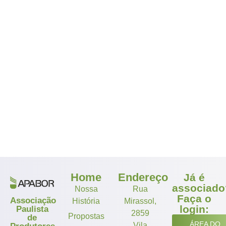
Home
Endereço
Já é
associado
Nossa
Rua
Faça o
Associação
História
Mirassol,
login:
Paulista
2859
Propostas
de
ÁREA DO
Vila