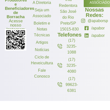
Produtores
A Diretoria
ASSOCIADO
e
Redentora
Beneficiadores
Nossas
Seja um
São José
de
Redes:
Associado
Borracha
do Rio
Acesse
@apaborsp
Boletim e
Preto/SP
nosso
/apabor
Instagram
Notas
15015-830
Telefones
Técnicas
/apabor
(17)
Artigos
3235-
Notícias
1088
Ciclo de
(17)
Heveicultura
3235-
Fale
4080
Conosco
(17)
99623-
6381