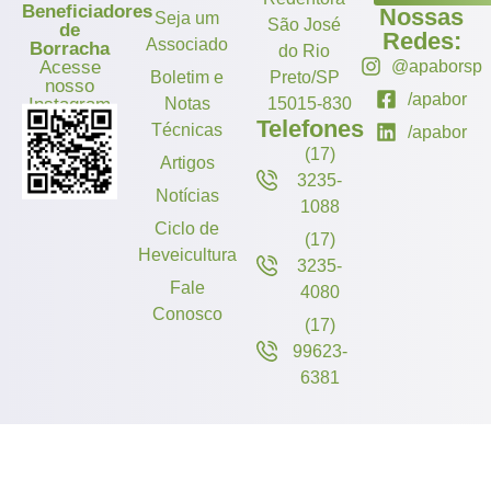
Beneficiadores
Nossas
Seja um
São José
de
Redes:
Associado
Borracha
do Rio
Acesse
@apaborsp
Boletim e
Preto/SP
nosso
/apabor
Instagram
Notas
15015-830
Telefones
Técnicas
/apabor
(17)
Artigos
3235-
Notícias
1088
Ciclo de
(17)
Heveicultura
3235-
Fale
4080
Conosco
(17)
99623-
6381