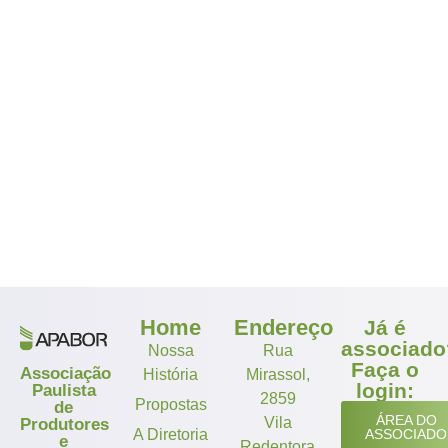
Home
Endereço
Já é
associado
Nossa
Rua
Faça o
Associação
História
Mirassol,
login:
Paulista
2859
Propostas
de
ÁREA DO
Vila
Produtores
A Diretoria
ASSOCIADO
e
Redentora