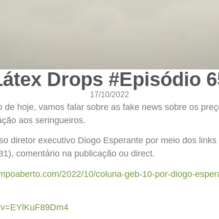
Látex Drops #Episódio 6
17/10/2022
oje, vamos falar sobre as fake news sobre os preço
ção aos seringueiros.
o diretor executivo Diogo Esperante por meio dos links 
1), comentário na publicação ou direct.
campoaberto.com/2022/10/coluna-geb-10-por-diogo-espe
ch?v=EYlKuF89Dm4