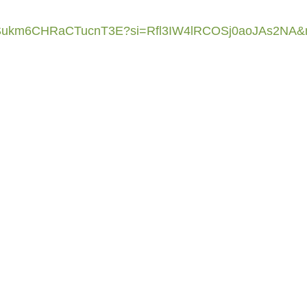
mOHSukm6CHRaCTucnT3E?si=Rfl3IW4lRCOSj0aoJAs2NA&