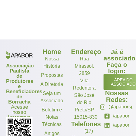
Home
Endereço
Já é
associado
Nossa
Rua
Faça o
Associação
História
Mirassol,
login:
Paulista
2859
Propostas
de
ÁREA DO
Vila
Produtores
A Diretoria
ASSOCIADO
e
Redentora
Beneficiadores
Nossas
Seja um
São José
de
Redes:
Associado
Borracha
do Rio
Acesse
@apaborsp
Boletim e
Preto/SP
nosso
/apabor
Instagram
Notas
15015-830
Telefones
Técnicas
/apabor
(17)
Artigos