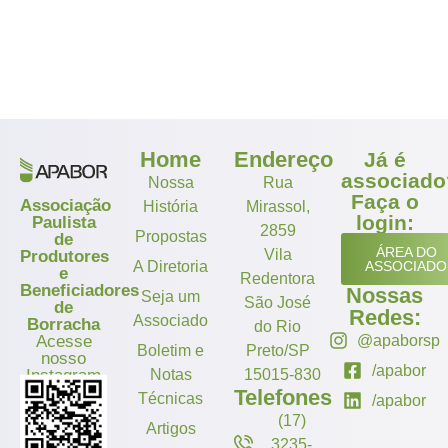
Home
Endereço
Já é
associado
Nossa
Rua
Faça o
Associação
História
Mirassol,
login:
Paulista
2859
Propostas
de
ÁREA DO
Vila
Produtores
A Diretoria
ASSOCIADO
e
Redentora
Beneficiadores
Nossas
Seja um
São José
de
Redes:
Associado
Borracha
do Rio
Acesse
@apaborsp
Boletim e
Preto/SP
nosso
/apabor
Instagram
Notas
15015-830
Telefones
Técnicas
/apabor
(17)
Artigos
3235-