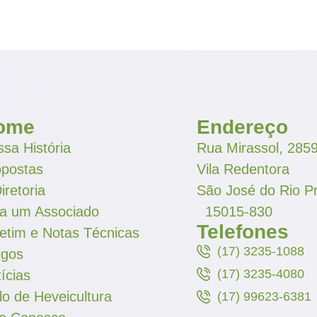
ome
Endereço
sa História
Rua Mirassol, 285
opostas
Vila Redentora
iretoria
São José do Rio P
ja um Associado
15015-830
Telefones
etim e Notas Técnicas
(17) 3235-1088
igos
(17) 3235-4080
ícias
lo de Heveicultura
(17) 99623-6381