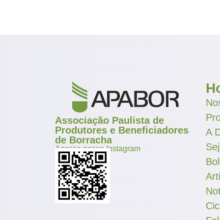
H
Nos
Pr
Associação Paulista de
Produtores e Beneficiadores
A D
de Borracha
Se
Acesse nosso Instagram
Bol
Art
Not
Cic