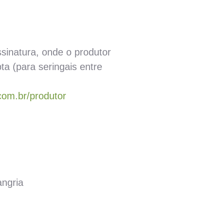
ssinatura, onde o produtor
a (para seringais entre
.com.br/produtor
angria