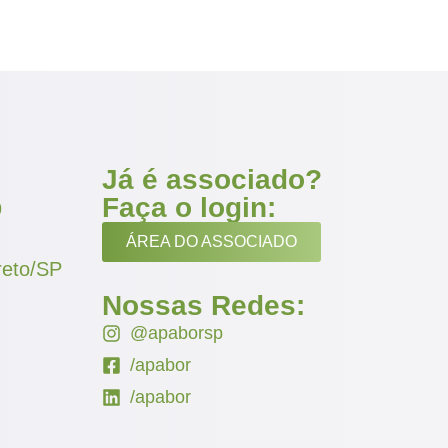
Já é associado?
Faça o login:
9
ÁREA DO ASSOCIADO
reto/SP
Nossas Redes:
@apaborsp
/apabor
/apabor