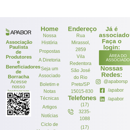
Home
Endereço
Já é
associado
Nossa
Rua
Faça o
Associação
História
Mirassol,
login:
Paulista
2859
Propostas
de
ÁREA DO
Vila
Produtores
A Diretoria
ASSOCIADO
e
Redentora
Beneficiadores
Nossas
Seja um
São José
de
Redes:
Associado
Borracha
do Rio
Acesse
@apaborsp
Boletim e
Preto/SP
nosso
/apabor
Instagram
Notas
15015-830
Telefones
Técnicas
/apabor
(17)
Artigos
3235-
Notícias
1088
Ciclo de
(17)