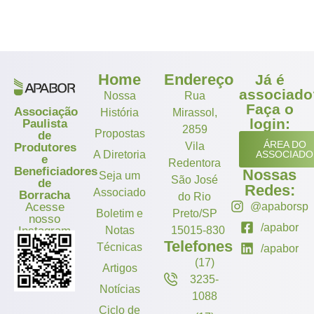
Home
Endereço
Já é
associado
Nossa
Rua
Faça o
Associação
História
Mirassol,
login:
Paulista
2859
Propostas
de
ÁREA DO
Vila
Produtores
A Diretoria
ASSOCIADO
e
Redentora
Beneficiadores
Nossas
Seja um
São José
de
Redes:
Associado
Borracha
do Rio
Acesse
@apaborsp
Boletim e
Preto/SP
nosso
/apabor
Instagram
Notas
15015-830
Telefones
Técnicas
/apabor
(17)
Artigos
3235-
Notícias
1088
Ciclo de