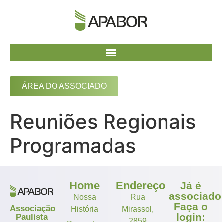
ÁREA DO ASSOCIADO
Reuniões Regionais
Programadas
Home
Endereço
Já é
associado
Nossa
Rua
Faça o
Associação
História
Mirassol,
login:
Paulista
2859