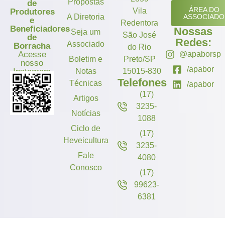
Propostas
de
ÁREA DO
Vila
Produtores
A Diretoria
ASSOCIADO
e
Redentora
Beneficiadores
Nossas
Seja um
São José
de
Redes:
Associado
Borracha
do Rio
Acesse
@apaborsp
Boletim e
Preto/SP
nosso
/apabor
Instagram
Notas
15015-830
Telefones
Técnicas
/apabor
(17)
Artigos
3235-
Notícias
1088
Ciclo de
(17)
Heveicultura
3235-
Fale
4080
Conosco
(17)
99623-
6381