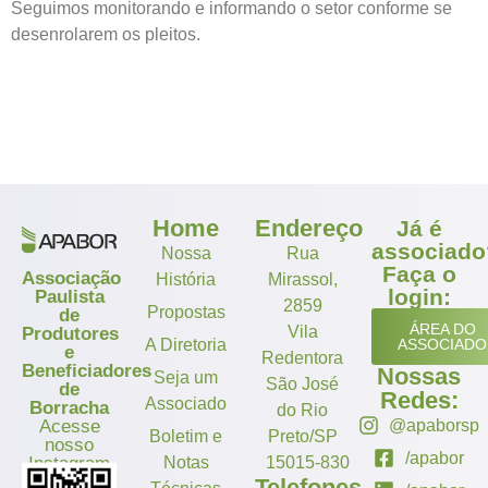
Seguimos monitorando e informando o setor conforme se
desenrolarem os pleitos.
Home
Endereço
Já é
associado
Nossa
Rua
Faça o
Associação
História
Mirassol,
login:
Paulista
2859
Propostas
de
ÁREA DO
Vila
Produtores
A Diretoria
ASSOCIADO
e
Redentora
Beneficiadores
Nossas
Seja um
São José
de
Redes:
Associado
Borracha
do Rio
Acesse
@apaborsp
Boletim e
Preto/SP
nosso
/apabor
Instagram
Notas
15015-830
Telefones