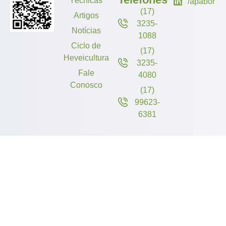
Técnicas
/apabor
(17)
Artigos
3235-
Notícias
1088
Ciclo de
(17)
Heveicultura
3235-
Fale
4080
Conosco
(17)
99623-
6381