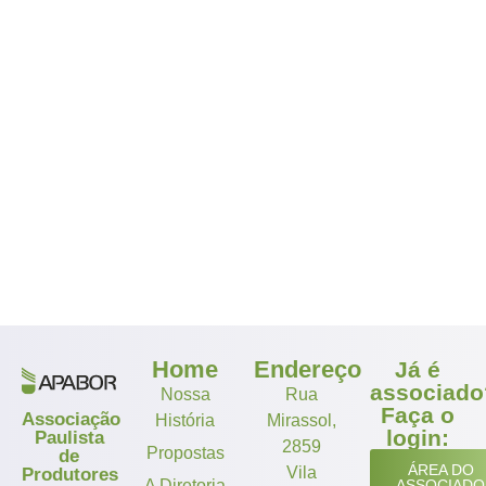
Home
Endereço
Já é
associado
Nossa
Rua
Faça o
Associação
História
Mirassol,
login:
Paulista
2859
Propostas
de
ÁREA DO
Vila
Produtores
A Diretoria
ASSOCIADO