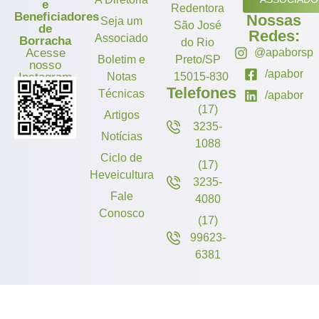
e
Redentora
Beneficiadores
Nossas
Seja um
São José
de
Redes:
Associado
Borracha
do Rio
Acesse
@apaborsp
Boletim e
Preto/SP
nosso
/apabor
Instagram
Notas
15015-830
Telefones
Técnicas
/apabor
(17)
Artigos
3235-
Notícias
1088
Ciclo de
(17)
Heveicultura
3235-
Fale
4080
Conosco
(17)
99623-
6381