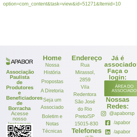
option=com_content&task=view&id=51271&Itemid=10
Home
Endereço
Já é
associado
Nossa
Rua
Faça o
Associação
História
Mirassol,
login:
Paulista
2859
Propostas
de
ÁREA DO
Vila
Produtores
A Diretoria
ASSOCIADO
e
Redentora
Beneficiadores
Nossas
Seja um
São José
de
Redes:
Associado
Borracha
do Rio
Acesse
@apaborsp
Boletim e
Preto/SP
nosso
/apabor
Instagram
Notas
15015-830
Telefones
Técnicas
/apabor