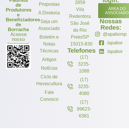
login:
Paulista
2859
Propostas
de
ÁREA DO
Vila
Produtores
A Diretoria
ASSOCIADO
e
Redentora
Beneficiadores
Nossas
Seja um
São José
de
Redes:
Associado
Borracha
do Rio
Acesse
@apaborsp
Boletim e
Preto/SP
nosso
/apabor
Instagram
Notas
15015-830
Telefones
Técnicas
/apabor
(17)
Artigos
3235-
Notícias
1088
Ciclo de
(17)
Heveicultura
3235-
Fale
4080
Conosco
(17)
99623-
6381